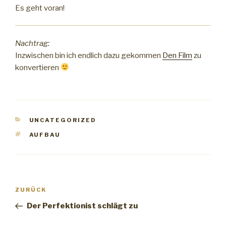
Es geht voran!
Nachtrag:
Inzwischen bin ich endlich dazu gekommen
Den Film
zu
konvertieren
KATEGORIEN
UNCATEGORIZED
SCHLAGWÖRTER
AUFBAU
Beitrags-
ZURÜCK
Vorheriger
Navigation
Beitrag
Der Perfektionist schlägt zu