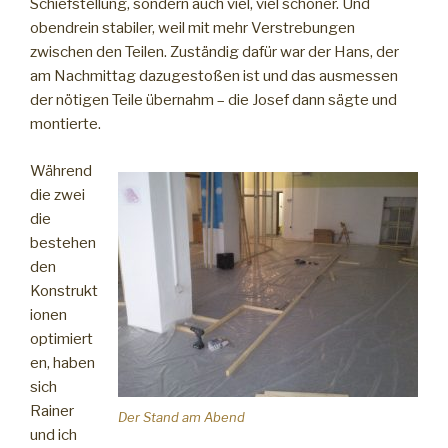
Schiefstellung, sondern auch viel, viel schöner. Und
obendrein stabiler, weil mit mehr Verstrebungen
zwischen den Teilen. Zuständig dafür war der Hans, der
am Nachmittag dazugestoßen ist und das ausmessen
der nötigen Teile übernahm – die Josef dann sägte und
montierte.
Während
die zwei
die
bestehen
den
Konstrukt
ionen
optimiert
en, haben
sich
Rainer
Der Stand am Abend
und ich