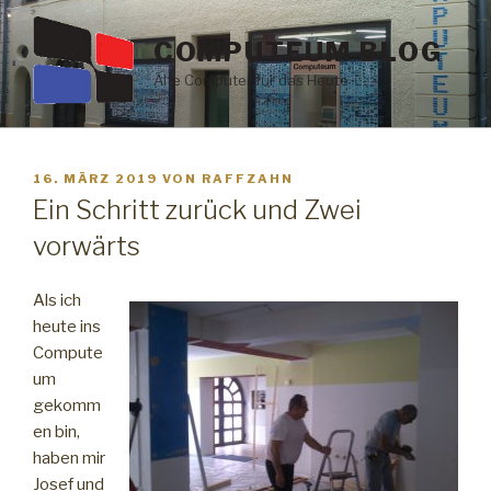
Zum
Inhalt
COMPUTEUM BLOG
springen
Alte Computer für das Heute
VERÖFFENTLICHT
16. MÄRZ 2019
VON
RAFFZAHN
AM
Ein Schritt zurück und Zwei
vorwärts
Als ich
heute ins
Compute
um
gekomm
en bin,
haben mir
Josef und