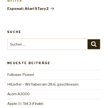
WEITER
Nächster
Beitrag
Exponat: Atari STacy2
SUCHE
Suche
Suche
nach:
NEUESTE BEITRÄGE
Follower-Power!
Hitzefrei – Wir haben am 28.6. geschlossen.
Acorn A3000
Apple ///, Teil 3 (Finale)