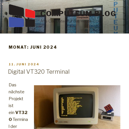
Zum
Inhalt
COMPUTEUM BLOG
springen
Alte Computer für das Heute
MONAT: JUNI 2024
VERÖFFENTLICHT
11. JUNI 2024
AM
Digital VT320 Terminal
Das
nächste
Projekt
ist
ein
VT32
0
Termina
l der