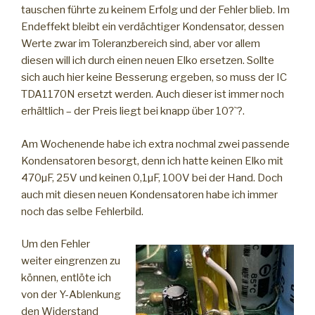
tauschen führte zu keinem Erfolg und der Fehler blieb. Im
Endeffekt bleibt ein verdächtiger Kondensator, dessen
Werte zwar im Toleranzbereich sind, aber vor allem
diesen will ich durch einen neuen Elko ersetzen. Sollte
sich auch hier keine Besserung ergeben, so muss der IC
TDA1170N ersetzt werden. Auch dieser ist immer noch
erhältlich – der Preis liegt bei knapp über 10?`?.
Am Wochenende habe ich extra nochmal zwei passende
Kondensatoren besorgt, denn ich hatte keinen Elko mit
470µF, 25V und keinen 0,1µF, 100V bei der Hand. Doch
auch mit diesen neuen Kondensatoren habe ich immer
noch das selbe Fehlerbild.
Um den Fehler
weiter eingrenzen zu
können, entlöte ich
von der Y-Ablenkung
den Widerstand