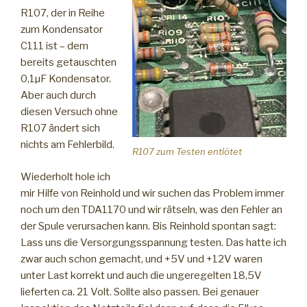
R107, der in Reihe
zum Kondensator
C111 ist – dem
bereits getauschten
0,1µF Kondensator.
Aber auch durch
diesen Versuch ohne
R107 ändert sich
nichts am Fehlerbild.
R107 zum Testen entlötet
Wiederholt hole ich
mir Hilfe von Reinhold und wir suchen das Problem immer
noch um den TDA1170 und wir rätseln, was den Fehler an
der Spule verursachen kann. Bis Reinhold spontan sagt:
Lass uns die Versorgungsspannung testen. Das hatte ich
zwar auch schon gemacht, und +5V und +12V waren
unter Last korrekt und auch die ungeregelten 18,5V
lieferten ca. 21 Volt. Sollte also passen. Bei genauer