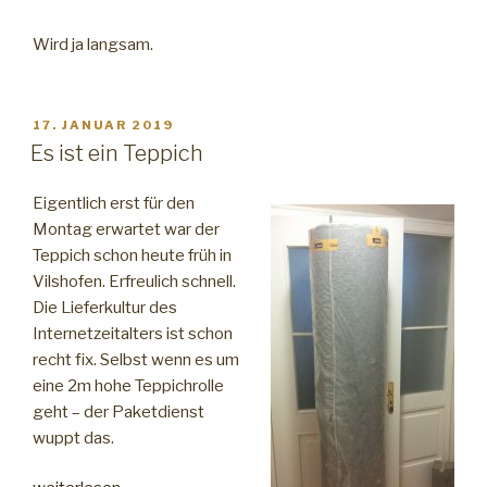
Wird ja langsam.
VERÖFFENTLICHT
17. JANUAR 2019
AM
Es ist ein Teppich
Eigentlich erst für den
Montag erwartet war der
Teppich schon heute früh in
Vilshofen. Erfreulich schnell.
Die Lieferkultur des
Internetzeitalters ist schon
recht fix. Selbst wenn es um
eine 2m hohe Teppichrolle
geht – der Paketdienst
wuppt das.