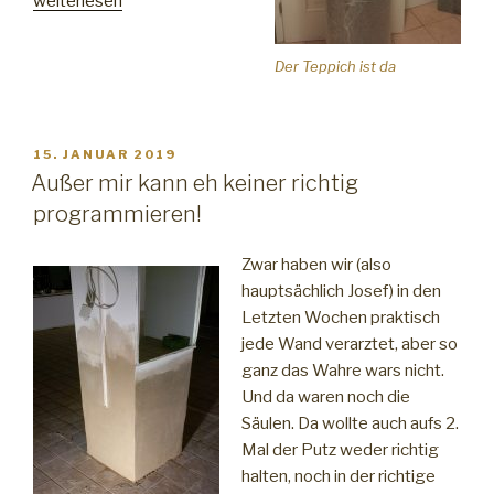
„Es
weiterlesen
ist
ein
Der Teppich ist da
Teppich“
VERÖFFENTLICHT
15. JANUAR 2019
AM
Außer mir kann eh keiner richtig
programmieren!
Zwar haben wir (also
hauptsächlich Josef) in den
Letzten Wochen praktisch
jede Wand verarztet, aber so
ganz das Wahre wars nicht.
Und da waren noch die
Säulen. Da wollte auch aufs 2.
Mal der Putz weder richtig
halten, noch in der richtige