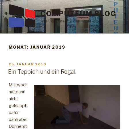
Zum
Inhalt
COMPUTEUM BLOG
springen
Alte Computer für das Heute
MONAT: JANUAR 2019
VERÖFFENTLICHT
25. JANUAR 2019
AM
Ein Teppich und ein Regal.
Mittwoch
hat dann
nicht
geklappt,
dafür
dann aber
Donnerst