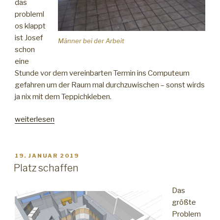
das
probleml
os klappt
ist Josef
Männer bei der Arbeit
schon
eine
Stunde vor dem vereinbarten Termin ins Computeum
gefahren um der Raum mal durchzuwischen – sonst wirds
ja nix mit dem Teppichkleben.
„Nicht
weiterlesen
sauber
sondern
rein!“
VERÖFFENTLICHT
19. JANUAR 2019
AM
Platz schaffen
Das
größte
Problem