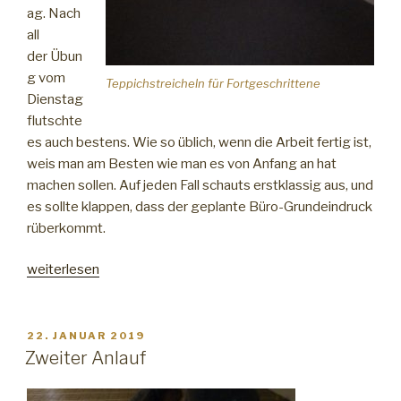
ag. Nach
all
der Übun
g vom
Teppichstreicheln für Fortgeschrittene
Dienstag
flutschte
es auch bestens. Wie so üblich, wenn die Arbeit fertig ist,
weis man am Besten wie man es von Anfang an hat
machen sollen. Auf jeden Fall schauts erstklassig aus, und
es sollte klappen, dass der geplante Büro-Grundeindruck
rüberkommt.
„Ein
weiterlesen
Teppich
und
ein
VERÖFFENTLICHT
22. JANUAR 2019
AM
Regal.“
Zweiter Anlauf