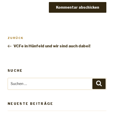
Beitrags-
ZURÜCK
Vorheriger
Navigation
Beitrag
VCFe in Hünfeld und wir sind auch dabei!
SUCHE
Suche
Suche
nach:
NEUESTE BEITRÄGE