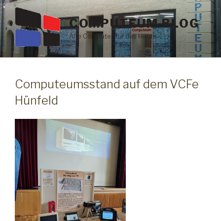
Zum
Inhalt
COMPUTEUM BLOG
springen
Alte Computer für das Heute
Computeumsstand auf dem VCFe
Hünfeld