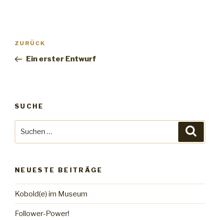
Beitrags-
ZURÜCK
Vorheriger
Navigation
Beitrag
Ein erster Entwurf
SUCHE
Suche
Suche
nach:
NEUESTE BEITRÄGE
Kobold(e) im Museum
Follower-Power!