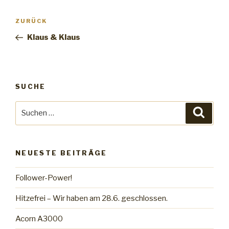
Beitrags-
ZURÜCK
Vorheriger
Navigation
Beitrag
Klaus & Klaus
SUCHE
Suche
Suche
nach:
NEUESTE BEITRÄGE
Follower-Power!
Hitzefrei – Wir haben am 28.6. geschlossen.
Acorn A3000