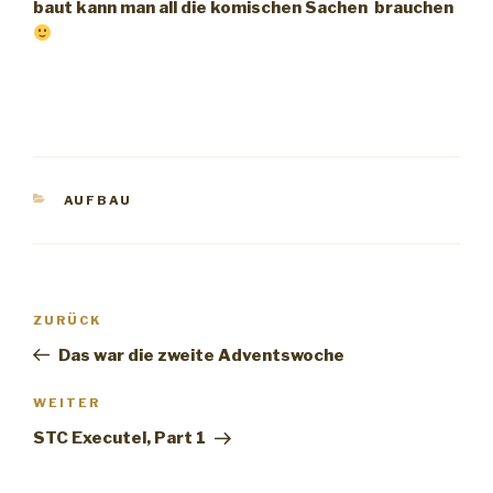
baut kann man all die komischen Sachen brauchen
KATEGORIEN
AUFBAU
Beitrags-
ZURÜCK
Vorheriger
Navigation
Beitrag
Das war die zweite Adventswoche
WEITER
Nächster
Beitrag
STC Executel, Part 1