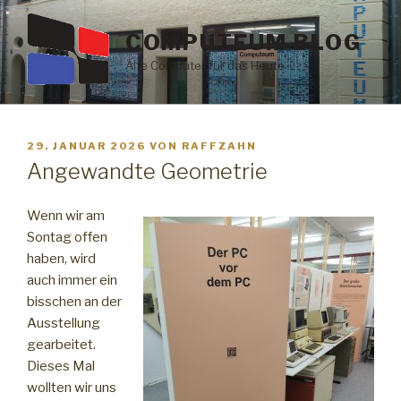
Zum
Inhalt
COMPUTEUM BLOG
springen
Alte Computer für das Heute
VERÖFFENTLICHT
29. JANUAR 2026
VON
RAFFZAHN
AM
Angewandte Geometrie
Wenn wir am
Sontag offen
haben, wird
auch immer ein
bisschen an der
Ausstellung
gearbeitet.
Dieses Mal
wollten wir uns