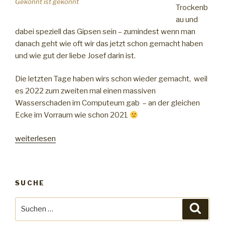
Gekonnt ist gekonnt
Trockenb
au und
dabei speziell das Gipsen sein – zumindest wenn man
danach geht wie oft wir das jetzt schon gemacht haben
und wie gut der liebe Josef darin ist.
Die letzten Tage haben wirs schon wieder gemacht, weil
es 2022 zum zweiten mal einen massiven
Wasserschaden im Computeum gab – an der gleichen
Ecke im Vorraum wie schon 2021
„Master
weiterlesen
of
Plaster“
SUCHE
Suche
Suche
nach: