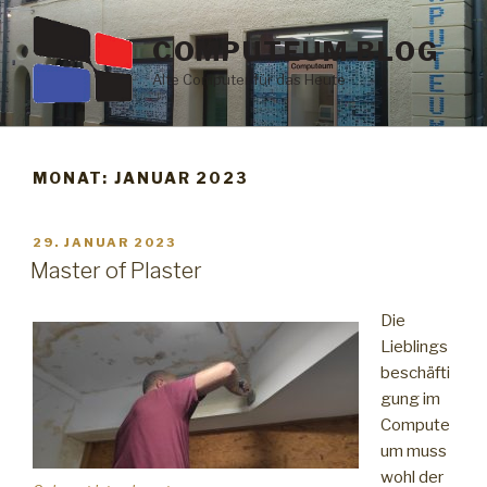
Zum
Inhalt
COMPUTEUM BLOG
springen
Alte Computer für das Heute
MONAT: JANUAR 2023
VERÖFFENTLICHT
29. JANUAR 2023
AM
Master of Plaster
Die
Lieblings
beschäfti
gung im
Compute
um muss
wohl der