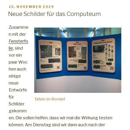
Schneechaos“
VERÖFFENTLICHT
15. NOVEMBER 2019
AM
Neue Schilder für das Computeum
Zusamme
n mit der
Fensterfo
lie
, sind
vor ein
paar Woc
hen auch
einige
neue
Entwürfe
für
Tafeln im Rondell
Schilder
gekomm
en. Die sollen helfen, dass wir mal die Wirkung testen
können. Am Dienstag sind wir dann auch nach der