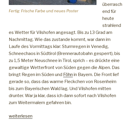
überrasch
Fertig: Frische Farbe und neues Poster
end für
heute
strahlend
es Wetter für Vilshofen angesagt. Bis zu 13 Grad am
Nachmittag. Wie das zustande kommt, war dann im
Laufe des Vormittags klar: Sturmregen in Venedig,
Schneechaos in Südtirol (Brennerautobahn gesperrt), bis
zu 1,5 Meter Neuschnee in Tirol, sprich – es drückte eine
gewaltige Wetterfront von Süden gegen die Alpen. Das
bringt Regen im Süden und
Föhn
in Bayern. Die Front lief
gerade so, dass das warme Fleckchen von Rosenheim
bis zum Bayerischen Wald lag. Und Vilshofen mitten
drunter. War ja klar, dass ich dann sofort nach Vilshofen
zum Weitermalern gefahren bin.
„Fassade
weiterlesen
fertig
dank