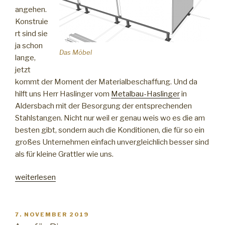
angehen.
Konstruie
rt sind sie
ja schon
Das Möbel
lange,
jetzt
kommt der Moment der Materialbeschaffung. Und da
hilft uns Herr Haslinger vom
Metalbau-Haslinger
in
Aldersbach mit der Besorgung der entsprechenden
Stahlstangen. Nicht nur weil er genau weis wo es die am
besten gibt, sondern auch die Konditionen, die für so ein
großes Unternehmen einfach unvergleichlich besser sind
als für kleine Grattler wie uns.
„3D
weiterlesen
Druck
fürs
Computeum“
VERÖFFENTLICHT
7. NOVEMBER 2019
AM