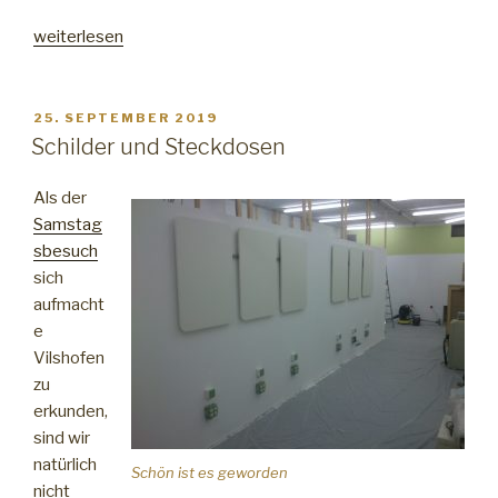
„Freude,
weiterlesen
Enttäuschung
und
Ersatzhandlung“
VERÖFFENTLICHT
25. SEPTEMBER 2019
AM
Schilder und Steckdosen
Als der
Samstag
sbesuch
sich
aufmacht
e
Vilshofen
zu
erkunden,
sind wir
natürlich
Schön ist es geworden
nicht