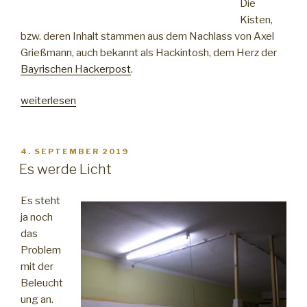
Die
Kisten,
bzw. deren Inhalt stammen aus dem Nachlass von Axel
Grießmann, auch bekannt als Hackintosh, dem Herz der
Bayrischen Hackerpost
.
„Danke
weiterlesen
Axel“
VERÖFFENTLICHT
4. SEPTEMBER 2019
AM
Es werde Licht
Es steht
ja noch
das
Problem
mit der
Beleucht
ung an.