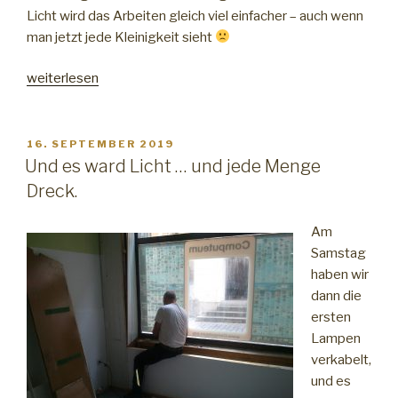
Licht wird das Arbeiten gleich viel einfacher – auch wenn
man jetzt jede Kleinigkeit sieht
„(Noch)
weiterlesen
Mehr
Licht“
VERÖFFENTLICHT
16. SEPTEMBER 2019
AM
Und es ward Licht … und jede Menge
Dreck.
Am
Samstag
haben wir
dann die
ersten
Lampen
verkabelt,
und es