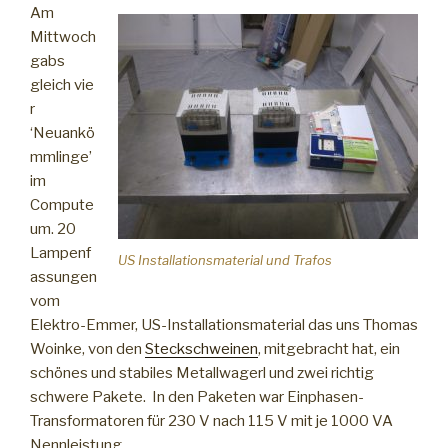
jede
Am
Menge
Mittwoch
Dreck.“
gabs
gleich vie
r
‘Neuankö
mmlinge’
im
Compute
um. 20
Lampenf
US Installationsmaterial und Trafos
assungen
vom
Elektro-Emmer, US-Installationsmaterial das uns Thomas
Woinke, von den
Steckschweinen
, mitgebracht hat, ein
schönes und stabiles Metallwagerl und zwei richtig
schwere Pakete. In den Paketen war Einphasen-
Transformatoren für 230 V nach 115 V mit je 1000 VA
Nennleistung.