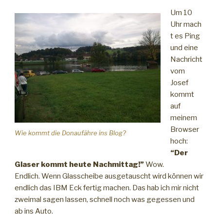
Um 10
Uhr mach
t es Ping
und eine
Nachricht
vom
Josef
kommt
auf
meinem
Browser
Wie kommt die Donaufähre ins Blog?
hoch:
“Der
Glaser kommt heute Nachmittag!”
Wow.
Endlich. Wenn Glasscheibe ausgetauscht wird können wir
endlich das IBM Eck fertig machen. Das hab ich mir nicht
zweimal sagen lassen, schnell noch was gegessen und
ab ins Auto.