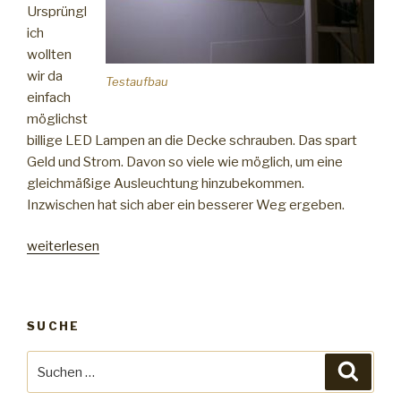
Ursprüngl
ich
wollten
wir da
Testaufbau
einfach
möglichst
billige LED Lampen an die Decke schrauben. Das spart
Geld und Strom. Davon so viele wie möglich, um eine
gleichmäßige Ausleuchtung hinzubekommen.
Inzwischen hat sich aber ein besserer Weg ergeben.
„Es
weiterlesen
werde
Licht“
SUCHE
Suche
Suche
nach: