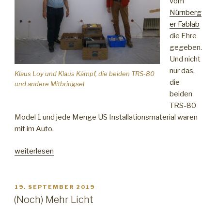
vom
Nürnberg
er Fablab
die Ehre
gegeben.
Und nicht
nur das,
Klaus Loy und Klaus Kämpf, die beiden TRS-80
die
und andere Mitbringsel
beiden
TRS-80
Model 1 und jede Menge US Installationsmaterial waren
mit im Auto.
„Besuch
weiterlesen
aus
Nürnberg“
VERÖFFENTLICHT
19. SEPTEMBER 2019
AM
(Noch) Mehr Licht