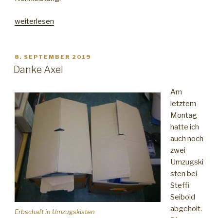
„Wertvolles
weiterlesen
Kupfer“
VERÖFFENTLICHT
8. SEPTEMBER 2019
AM
Danke Axel
Am
letztem
Montag
hatte ich
auch noch
zwei
Umzugski
sten bei
Steffi
Seibold
abgeholt.
Erbschaft in Umzugskisten