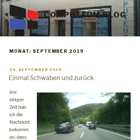
Zum
Inhalt
COMPUTEUM BLOG
springen
Alte Computer für das Heute
MONAT: SEPTEMBER 2019
VERÖFFENTLICHT
29. SEPTEMBER 2019
AM
Einmal Schwaben und zurück
Vor
einiger
Zeit hab
ich die
Nachricht
bekomm
en, dass