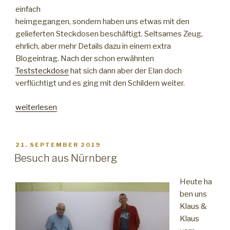
einfach
heimgegangen, sondern haben uns etwas mit den
gelieferten Steckdosen beschäftigt. Seltsames Zeug,
ehrlich, aber mehr Details dazu in einem extra
Blogeintrag. Nach der schon erwähnten
Teststeckdose
hat sich dann aber der Elan doch
verflüchtigt und es ging mit den Schildern weiter.
„Schilder
weiterlesen
und
Steckdosen“
VERÖFFENTLICHT
21. SEPTEMBER 2019
AM
Besuch aus Nürnberg
Heute ha
ben uns
Klaus &
Klaus