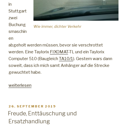
in
Stuttgart
zwei
Buchung
Wie immer, dichter Verkehr
smaschin
en
abgeholt werden müssen, bevor sie verschrottet
werden. Eine Taylorix
FIXOMAT
-TL und ein Taylorix
Computer 510 (Baugleich
TA10/1
). Gestern wars dann
soweit, dass ich mich samt Anhänger auf die Strecke
gewuchtet habe.
„Einmal
weiterlesen
Schwaben
und
zurück“
VERÖFFENTLICHT
26. SEPTEMBER 2019
AM
Freude, Enttäuschung und
Ersatzhandlung