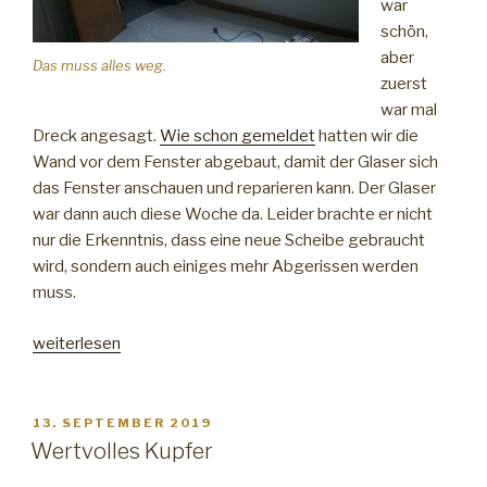
war
schön,
aber
Das muss alles weg.
zuerst
war mal
Dreck angesagt.
Wie schon gemeldet
hatten wir die
Wand vor dem Fenster abgebaut, damit der Glaser sich
das Fenster anschauen und reparieren kann. Der Glaser
war dann auch diese Woche da. Leider brachte er nicht
nur die Erkenntnis, dass eine neue Scheibe gebraucht
wird, sondern auch einiges mehr Abgerissen werden
muss.
„Und
weiterlesen
es
ward
Licht
VERÖFFENTLICHT
13. SEPTEMBER 2019
AM
…
Wertvolles Kupfer
und