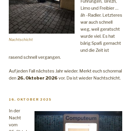
Führungen, Brezn,
Limo und Freibier …
äh -Radler. Letzteres
war auch schnell
weg, weil geratscht
wurde viel. Es hat
Nachtschicht
bärig Spaß gemacht
und die Zeit ist
rasend schnell vergangen.
Auf jeden Fall nächstes Jahr wieder. Merkt euch schonmal
den
26. Oktober 2026
vor. Da ist wieder Nachtschicht.
VERÖFFENTLICHT
16. OKTOBER 2025
AM
In der
Nacht
vom