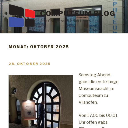
Zum
Inhalt
COMPUTEUM BLOG
springen
Alte Computer für das Heute
MONAT: OKTOBER 2025
VERÖFFENTLICHT
28. OKTOBER 2025
AM
Samstag Abend
gabs die erste lange
Museumsnacht im
Computeum zu
Vilshofen.
Von 17.00 bis 00.01
Uhr offen gabs