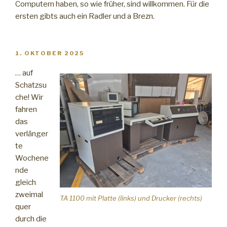
Computern haben, so wie früher, sind willkommen. Für die
ersten gibts auch ein Radler und a Brezn.
VERÖFFENTLICHT
1. OKTOBER 2025
AM
… auf
Schatzsu
che! Wir
fahren
das
verlänger
te
Wochene
nde
gleich
zweimal
TA 1100 mit Platte (links) und Drucker (rechts)
quer
durch die