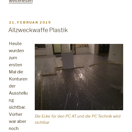
„Tetris
weiterlesen
im
Lager“
VERÖFFENTLICHT
21. FEBRUAR 2019
AM
Allzweckwaffe Plastik
Heute
wurden
zum
ersten
Mal die
Konturen
der
Ausstellu
ng
sichtbar.
Vorher
Die Ecke für den PC AT und die PC Technik wird
war aber
sichtbar
noch