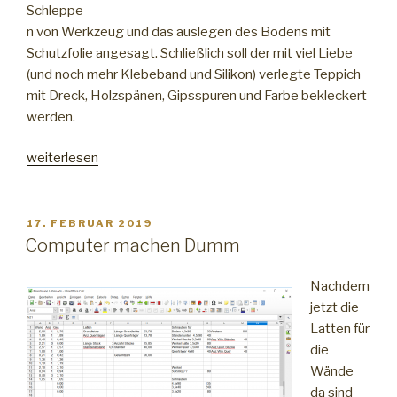
Schleppe
n von Werkzeug und das auslegen des Bodens mit
Schutzfolie angesagt. Schließlich soll der mit viel Liebe
(und noch mehr Klebeband und Silikon) verlegte Teppich
mit Dreck, Holzspänen, Gipsspuren und Farbe bekleckert
werden.
„Allzweckwaffe
weiterlesen
Plastik“
VERÖFFENTLICHT
17. FEBRUAR 2019
AM
Computer machen Dumm
Nachdem
jetzt die
Latten für
die
Wände
da sind