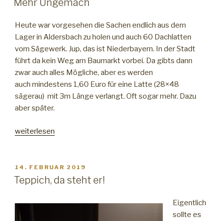
Mehr Ungemach
Heute war vorgesehen die Sachen endlich aus dem
Lager in Aldersbach zu holen und auch 60 Dachlatten
vom Sägewerk. Jup, das ist Niederbayern. In der Stadt
führt da kein Weg am Baumarkt vorbei. Da gibts dann
zwar auch alles Mögliche, aber es werden
auch mindestens 1,60 Euro für eine Latte (28×48
sägerau) mit 3m Länge verlangt. Oft sogar mehr. Dazu
aber später.
„Mehr
weiterlesen
Ungemach“
VERÖFFENTLICHT
14. FEBRUAR 2019
AM
Teppich, da steht er!
Eigentlich
sollte es