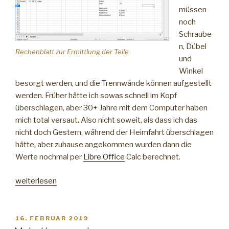
müssen
noch
Schraube
n, Dübel
Rechenblatt zur Ermittlung der Teile
und
Winkel
besorgt werden, und die Trennwände können aufgestellt
werden. Früher hätte ich sowas schnell im Kopf
überschlagen, aber 30+ Jahre mit dem Computer haben
mich total versaut. Also nicht soweit, als dass ich das
nicht doch Gestern, während der Heimfahrt überschlagen
hätte, aber zuhause angekommen wurden dann die
Werte nochmal per
Libre Office
Calc berechnet.
„Computer
weiterlesen
machen
Dumm“
VERÖFFENTLICHT
16. FEBRUAR 2019
AM