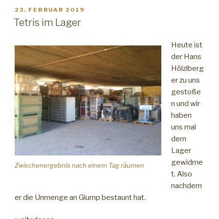
VERÖFFENTLICHT
23. FEBRUAR 2019
AM
Tetris im Lager
Heute ist
der Hans
Hölzlberg
er zu uns
gestoße
n und wir
haben
uns mal
dem
Lager
gewidme
Zwischenergebnis nach einem Tag räumen
t. Also
nachdem
er die Unmenge an Glump bestaunt hat.