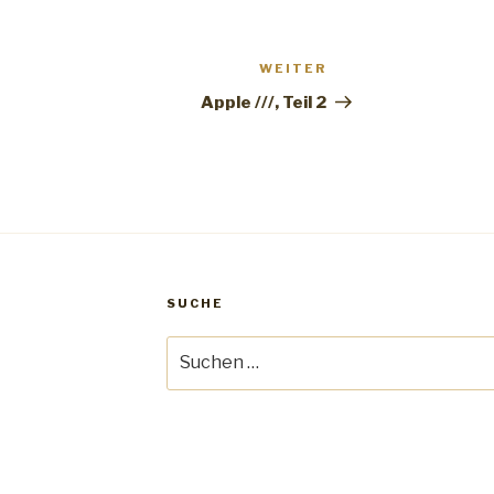
WEITER
Nächster
Beitrag
Apple ///, Teil 2
SUCHE
Suche
nach: