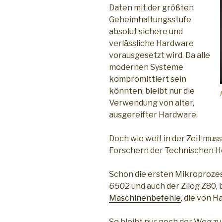
Daten mit der größten
Geheimhaltungsstufe
absolut sichere und
verlässliche Hardware
vorausgesetzt wird. Da alle
modernen Systeme
kompromittiert sein
könnten, bleibt nur die
Verwendung von alter,
ausgereifter Hardware.
Doch wie weit in der Zeit mus
Forschern der Technischen Ho
Schon die ersten Mikroproze
6502
und auch der Zilog Z80,
Maschinenbefehle
, die von 
So bleibt nur noch der Weg zu