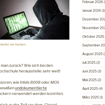
Februar 2026
(
Januar 2026
(1)
Dezember 20
November 20
Oktober 2025
Hacker am hacken
September 2
August 2025
(
Juli 2025
(2)
s man zurück? Wie sich bei den
chschule herausstelle: sehr weit!
Juni 2025
(3)
Mai 2025
(2)
ssoren, wie
Intels 8008
oder
MOS
 besaßen
undokumentierte
April 2025
(4)
Hackern verwendet werden konnten.
März 2025
(1)
rück zu der Zeit vor dem „Closed