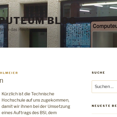
PUTEUM BLOG
r für das Heute
SUCHE
CHLMEIER
on
Suche
nach:
Kürzlich ist die Technische
Hochschule auf uns zugekommen,
damit wir ihnen bei der Umsetzung
NEUESTE B
eines Auftrags des BSI, dem