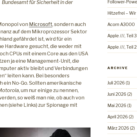
Follower-Powe
Bundesamt für Sicherheit in der
Hitzefrei – Wi
-Monopol von
Microsoft
, sondern auch
Acorn A3000
inanz auf dem Mikroprozessor Sektor
Apple ///, Teil 3
land gefährdet ist, wird für ein
e Hardware gesucht, die weder mit
Apple ///, Teil 2
noch CPUs mit einem Core aus den USA
tzen ja eine Management-Unit, die
mputer aktiv bleibt und Verbindungen
ARCHIVE
en“ leiten kann. Bei besonders
ich ein No-Go. Sollten amerikanische
Juli 2026
(1)
 Motorola
, um nur einige zu nennen,
Juni 2026
(2)
werden, so weiß man nie, ob auch von
en (siehe Links) zur Spionage mit
Mai 2026
(1)
April 2026
(2)
März 2026
(2)