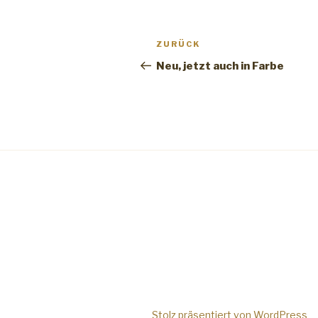
Beitrags-
ZURÜCK
Vorheriger
Navigation
Beitrag
Neu, jetzt auch in Farbe
Stolz präsentiert von WordPress