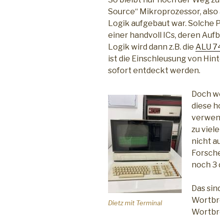
Source“ Mikroprozessor, also 
Logik aufgebaut war. Solche
einer handvoll ICs, deren Auf
Logik wird dann z.B. die
ALU 7
ist die Einschleusung von Hin
sofort entdeckt werden.
Doch w
diese h
verwend
zu viel
nicht a
Forsche
noch 3 
Das sin
Wortbre
Dietz mit Terminal
Wortbre