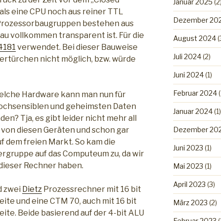
Januar 2025
(2
als eine CPU noch aus reiner TTL
Dezember 20
 Prozessorbaugruppen bestehen aus
bau vollkommen transparent ist. Für die
August 2024
(
4181
verwendet. Bei dieser Bauweise
Juli 2024
(2)
tertürchen nicht möglich, bzw. würde
Juni 2024
(1)
Februar 2024
(
elche Hardware kann man nun für
ochsensiblen und geheimsten Daten
Januar 2024
(1)
en? Tja, es gibt leider nicht mehr all
e von diesen Geräten und schon gar
Dezember 20
uf dem freien Markt. So kam die
Juni 2023
(1)
rgruppe auf das Computeum zu, da wir
dieser Rechner haben.
Mai 2023
(1)
April 2023
(3)
d zwei
Dietz
Prozessrechner mit 16 bit
ite und eine CTM 70, auch mit 16 bit
März 2023
(2)
ite. Beide basierend auf der 4-bit ALU
Februar 2023
(