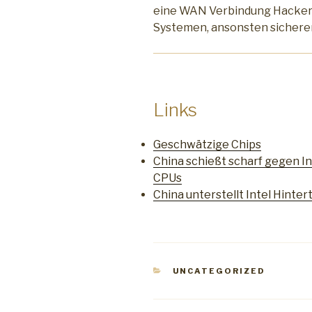
eine WAN Verbindung Hackern
Systemen, ansonsten sichere
Links
Geschwätzige Chips
China schießt scharf gegen In
CPUs
China unterstellt Intel Hinte
KATEGORIEN
UNCATEGORIZED