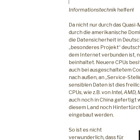
Informationstechnik
helfen!
Da nicht nur durch das Quasi
durch die amerikanische Dom
die Datensicherheit in Deutsch
„besonderes Projekt“ deutsch
dem Internet verbunden ist, 
beinhaltet. Neuere CPUs besi
auch bei ausgeschaltetem Co
nach außen, an „Service-Stell
sensiblen Daten ist dies freil
CPUs, wie z.B. von
Intel, AMD,
auch noch in China gefertigt 
diesem Land noch Hintertürch
eingebaut werden.
So ist es nicht
verwunderlich, dass für