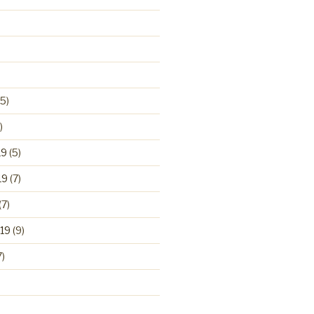
5)
)
19
(5)
19
(7)
(7)
19
(9)
7)