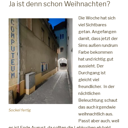
AM
Ja ist denn schon Weihnachten?
Die Woche hat sich
viel Sichtbares
getan. Angefangen
damit, dass jetzt der
Sims außen rundrum
Farbe bekommen
hat und richtig gut
aussieht. Der
Durchgang ist
gleicht viel
freundlicher. In der
nächtlichen
Beleuchtung schaut
das auch irgendwie
Sockel fertig
weihnachtlich aus.
Passt aber auch, weil
es ist Ende August, da sollten die Lebkuchen eh bald