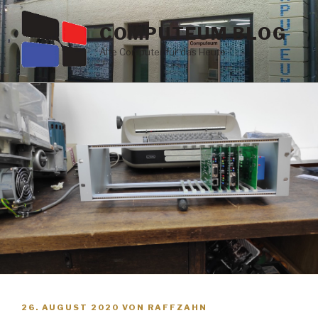
Zum
Inhalt
COMPUTEUM BLOG
springen
Alte Computer für das Heute
VERÖFFENTLICHT
26. AUGUST 2020
VON
RAFFZAHN